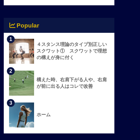
Popular
1
４スタンス理論のタイプ別正しい
スクワット① スクワットで理想
の構えが身に付く
2
構えた時、右肩下がる人や、右肩
が前に出る人はコレで改善
3
ホーム