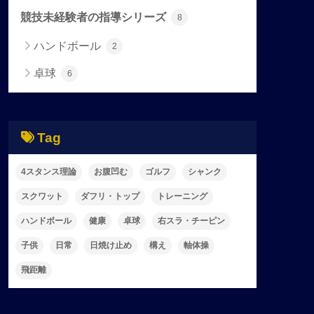
競技未経験者の指導シリーズ
8
ハンドボール
2
卓球
6
Tag
4スタンス理論
お腹凹む
ゴルフ
シャンク
スクワット
ダフリ・トップ
トレーニング
ハンドボール
健康
卓球
右スラ・チーピン
子供
日常
日焼け止め
構え
軸体操
飛距離