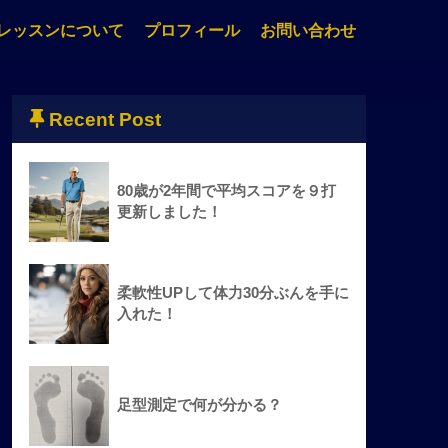
レッスンについて
プロフィール
お問い合わせ
Recent Post
80歳が2年間で平均スコアを９打
更新しました！
柔軟性UPして体力30分ぶんを手に
入れた！
足型測定で何が分かる？