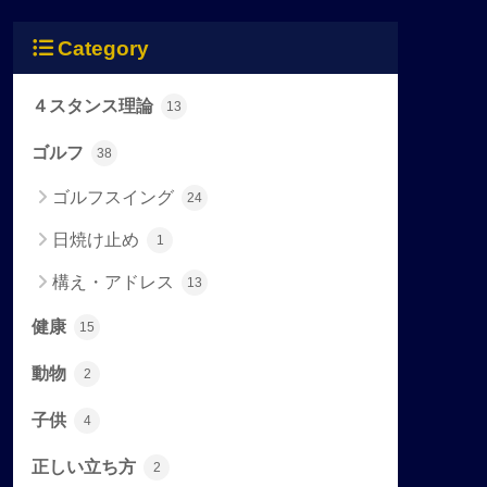
Category
４スタンス理論
13
ゴルフ
38
ゴルフスイング
24
日焼け止め
1
構え・アドレス
13
健康
15
動物
2
子供
4
正しい立ち方
2