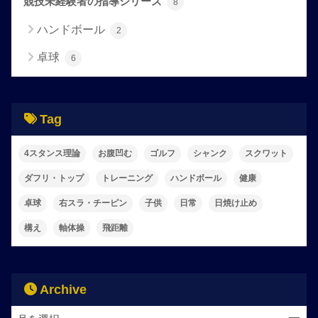
競技未経験者の指導シリーズ
8
ハンドボール
2
卓球
6
Tag
4スタンス理論
お腹凹む
ゴルフ
シャンク
スクワット
ダフリ・トップ
トレーニング
ハンドボール
健康
卓球
右スラ・チーピン
子供
日常
日焼け止め
構え
軸体操
飛距離
Archive