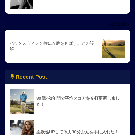
次の記事
バックスウィング時に左腕を伸ばすことの誤
解
Recent Post
80歳が2年間で平均スコアを９打更新しまし
た！
柔軟性UPして体力30分ぶんを手に入れた！