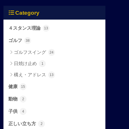
Category
４スタンス理論
13
ゴルフ
38
ゴルフスイング
24
日焼け止め
1
構え・アドレス
13
健康
15
動物
2
子供
4
正しい立ち方
2