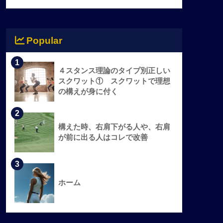
Popular
1
４スタンス理論のタイプ別正しい
スクワット① スクワットで理想
の構えが身に付く
2
構えた時、右肩下がる人や、右肩
が前に出る人はコレで改善
3
ホーム