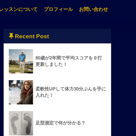
レッスンについて
プロフィール
お問い合わせ
Recent Post
80歳が2年間で平均スコアを９打
更新しました！
柔軟性UPして体力30分ぶんを手に
入れた！
足型測定で何が分かる？