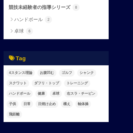
競技未経験者の指導シリーズ
8
ハンドボール
2
卓球
6
Tag
4スタンス理論
お腹凹む
ゴルフ
シャンク
スクワット
ダフリ・トップ
トレーニング
ハンドボール
健康
卓球
右スラ・チーピン
子供
日常
日焼け止め
構え
軸体操
飛距離