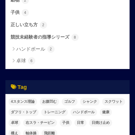
2
子供
4
正しい立ち方
2
競技未経験者の指導シリーズ
8
ハンドボール
2
卓球
6
Tag
4スタンス理論
お腹凹む
ゴルフ
シャンク
スクワット
ダフリ・トップ
トレーニング
ハンドボール
健康
卓球
右スラ・チーピン
子供
日常
日焼け止め
構え
軸体操
飛距離