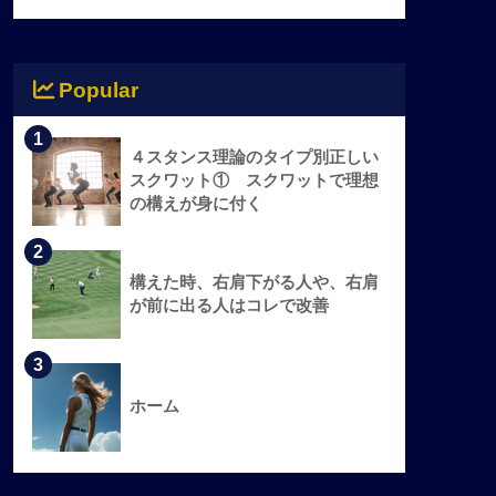
Popular
1
４スタンス理論のタイプ別正しい
スクワット① スクワットで理想
の構えが身に付く
2
構えた時、右肩下がる人や、右肩
が前に出る人はコレで改善
3
ホーム