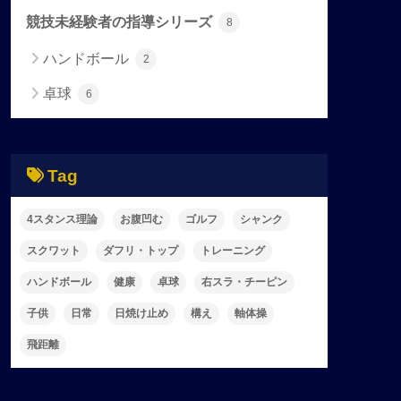
競技未経験者の指導シリーズ
8
ハンドボール
2
卓球
6
Tag
4スタンス理論
お腹凹む
ゴルフ
シャンク
スクワット
ダフリ・トップ
トレーニング
ハンドボール
健康
卓球
右スラ・チーピン
子供
日常
日焼け止め
構え
軸体操
飛距離