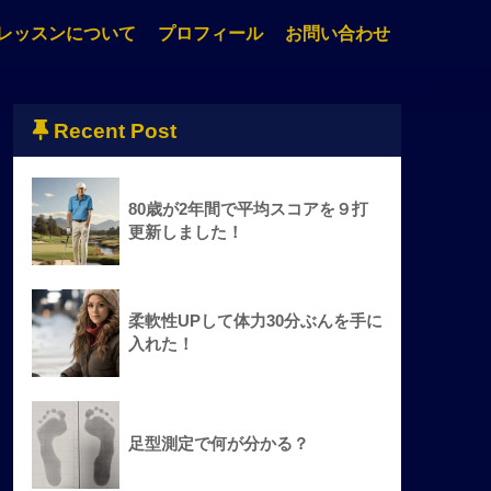
レッスンについて
プロフィール
お問い合わせ
Recent Post
80歳が2年間で平均スコアを９打
更新しました！
柔軟性UPして体力30分ぶんを手に
入れた！
足型測定で何が分かる？