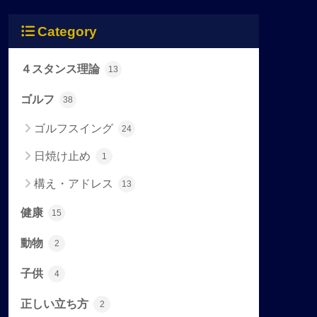
Category
４スタンス理論
13
ゴルフ
38
ゴルフスイング
24
日焼け止め
1
構え・アドレス
13
健康
15
動物
2
子供
4
正しい立ち方
2