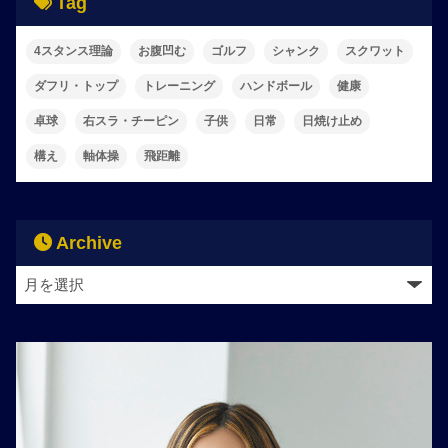
Tag
4スタンス理論
お腹凹む
ゴルフ
シャンク
スクワット
ダフリ・トップ
トレーニング
ハンドボール
健康
卓球
右スラ・チーピン
子供
日常
日焼け止め
構え
軸体操
飛距離
Archive