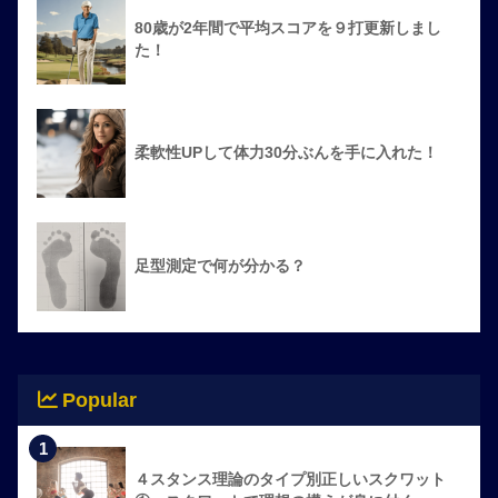
80歳が2年間で平均スコアを９打更新しまし
た！
柔軟性UPして体力30分ぶんを手に入れた！
足型測定で何が分かる？
Popular
1
４スタンス理論のタイプ別正しいスクワット