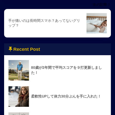
次の記事
手が痛いのは長時間スマホ？あってないグリ
ップ？
Recent Post
80歳が2年間で平均スコアを９打更新しまし
た！
柔軟性UPして体力30分ぶんを手に入れた！