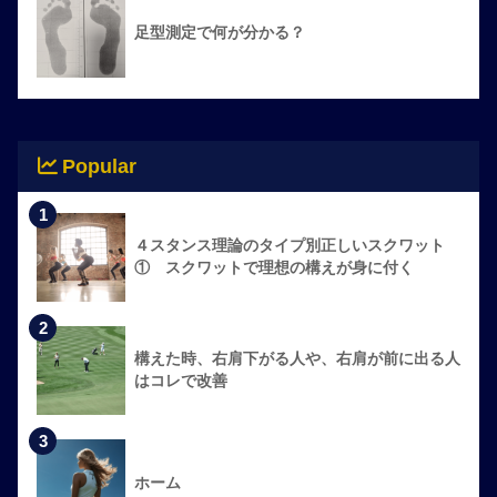
足型測定で何が分かる？
Popular
1
４スタンス理論のタイプ別正しいスクワット
① スクワットで理想の構えが身に付く
2
構えた時、右肩下がる人や、右肩が前に出る人
はコレで改善
3
ホーム