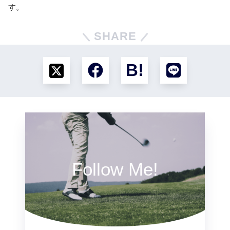
す。
SHARE
Follow Me!