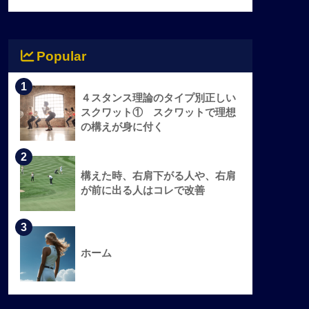
Popular
1
４スタンス理論のタイプ別正しい
スクワット① スクワットで理想
の構えが身に付く
2
構えた時、右肩下がる人や、右肩
が前に出る人はコレで改善
3
ホーム