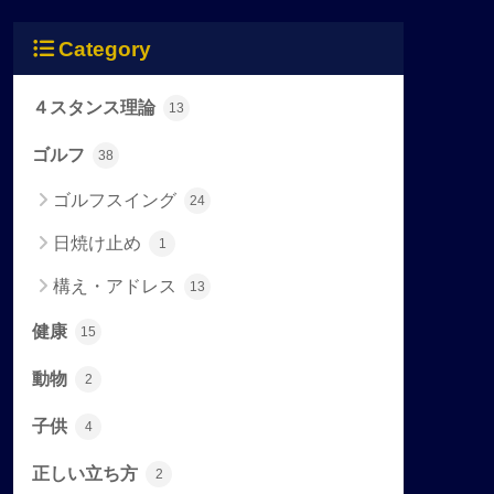
Category
４スタンス理論
13
ゴルフ
38
ゴルフスイング
24
日焼け止め
1
構え・アドレス
13
健康
15
動物
2
子供
4
正しい立ち方
2