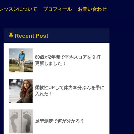
レッスンについて
プロフィール
お問い合わせ
Recent Post
80歳が2年間で平均スコアを９打
更新しました！
柔軟性UPして体力30分ぶんを手に
入れた！
足型測定で何が分かる？