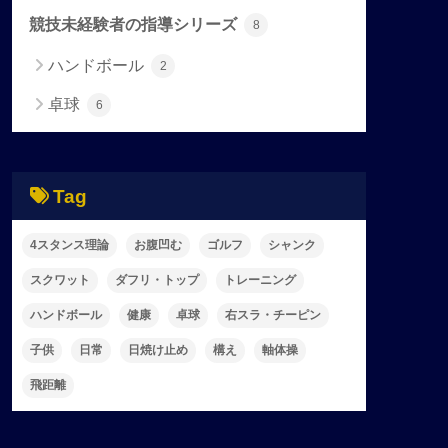
競技未経験者の指導シリーズ
8
ハンドボール
2
卓球
6
Tag
4スタンス理論
お腹凹む
ゴルフ
シャンク
スクワット
ダフリ・トップ
トレーニング
ハンドボール
健康
卓球
右スラ・チーピン
子供
日常
日焼け止め
構え
軸体操
飛距離