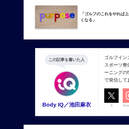
「ゴルフのこれをやれば上
くなる」
ゴルフイン
この記事を書いた人
スポーツ整
ーニングの情報
で発信して
Body IQ／池田麻衣
X
Ins